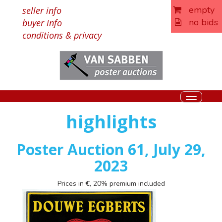
empty
seller info
no bids
buyer info
conditions & privacy
Toggle
navigati
highlights
Poster Auction 61, July 29,
2023
Prices in
€
, 20% premium included