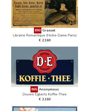
890
Grasset
Librairie Romantique (Notre-Dame Paris)
€ 2.160
865
Anonymous
Douwe Egberts Koffie-Thee
€ 2.160