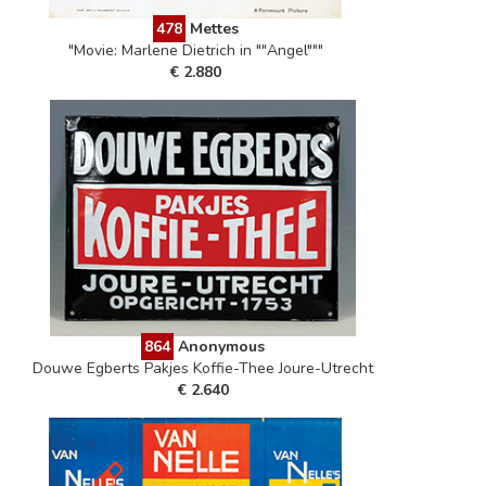
478
Mettes
"Movie: Marlene Dietrich in ""Angel"""
€ 2.880
864
Anonymous
Douwe Egberts Pakjes Koffie-Thee Joure-Utrecht
€ 2.640