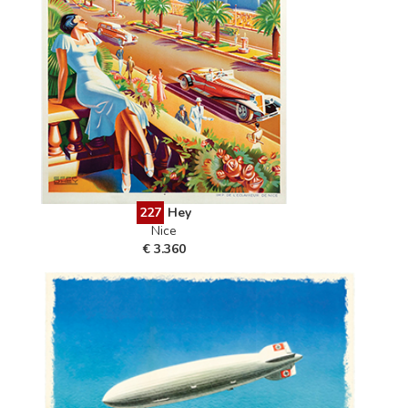
227
Hey
Nice
€ 3.360