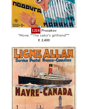
1216
Prusakov
"Movie: ""The sailor's girlfriend"""
€ 2.400