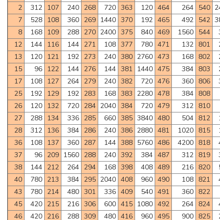
2
312
107
240
268
720
363
120
464
264
540
2
7
528
108
360
269
1440
370
192
465
492
542
3
8
168
109
288
270
2400
375
840
469
1560
544
12
144
116
144
271
108
377
780
471
132
801
13
120
121
192
273
240
380
2760
473
168
802
15
96
122
144
276
144
381
1440
475
384
803
17
108
127
264
279
240
382
720
476
360
806
25
192
129
192
283
168
383
2280
478
384
808
26
120
132
720
284
2040
384
720
479
312
810
27
288
134
336
285
660
385
3840
480
504
812
28
312
136
384
286
240
386
2880
481
1020
815
36
108
137
360
287
144
388
5760
486
4200
818
37
96
209
1560
288
240
392
384
487
312
819
38
144
212
264
294
168
398
408
489
216
820
40
780
213
384
295
2040
408
960
490
108
821
43
780
214
480
301
336
409
540
491
360
822
45
420
215
216
306
600
415
1080
492
264
824
46
420
216
288
309
480
416
960
495
900
825