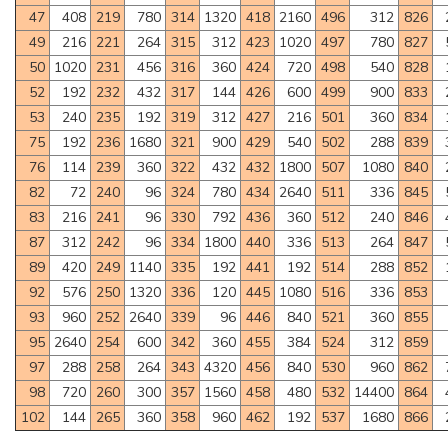
47
408
219
780
314
1320
418
2160
496
312
826
49
216
221
264
315
312
423
1020
497
780
827
50
1020
231
456
316
360
424
720
498
540
828
52
192
232
432
317
144
426
600
499
900
833
53
240
235
192
319
312
427
216
501
360
834
75
192
236
1680
321
900
429
540
502
288
839
76
114
239
360
322
432
432
1800
507
1080
840
82
72
240
96
324
780
434
2640
511
336
845
83
216
241
96
330
792
436
360
512
240
846
87
312
242
96
334
1800
440
336
513
264
847
89
420
249
1140
335
192
441
192
514
288
852
92
576
250
1320
336
120
445
1080
516
336
853
93
960
252
2640
339
96
446
840
521
360
855
95
2640
254
600
342
360
455
384
524
312
859
97
288
258
264
343
4320
456
840
530
960
862
98
720
260
300
357
1560
458
480
532
14400
864
102
144
265
360
358
960
462
192
537
1680
866