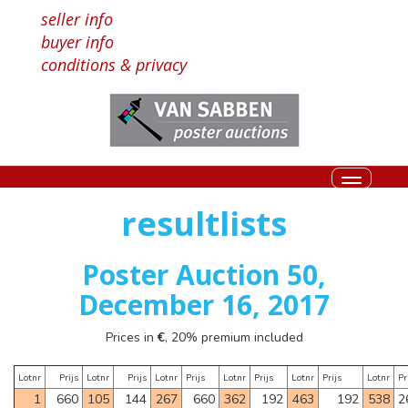
seller info
buyer info
conditions & privacy
Toggle
navigati
resultlists
Poster Auction 50,
December 16, 2017
Prices in
€
, 20% premium included
Lotnr
Prijs
Lotnr
Prijs
Lotnr
Prijs
Lotnr
Prijs
Lotnr
Prijs
Lotnr
Pr
1
660
105
144
267
660
362
192
463
192
538
2