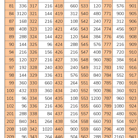
81
336
317
216
418
660
533
120
770
576
901
84
3120
321
144
419
312
540
480
771
900
905
87
168
322
216
420
108
542
240
772
312
906
88
408
323
120
421
456
543
264
774
456
907
89
288
324
144
422
120
544
384
776
456
908
90
144
325
96
424
288
545
576
777
216
909
94
216
326
156
426
216
547
408
779
720
910
95
120
327
216
427
336
548
960
780
384
914
97
192
328
240
430
240
549
312
783
192
916
98
144
329
336
431
576
550
840
784
552
917
99
360
330
660
432
264
551
480
785
780
918
100
432
333
360
434
240
552
900
786
360
921
101
96
334
504
435
108
553
1200
787
960
923
102
96
336
216
436
216
555
660
789
1080
924
201
288
338
84
437
216
557
600
792
480
926
202
840
341
264
438
504
558
660
793
504
927
208
168
342
1020
440
900
559
660
796
408
940
209
96
343
264
446
504
562
288
797
2160
941