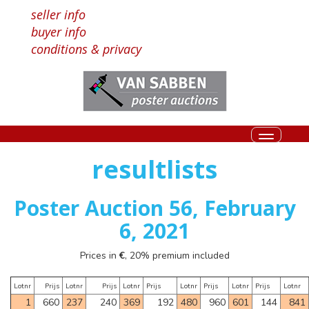
seller info
buyer info
conditions & privacy
Toggle
navigati
resultlists
Poster Auction 56, February
6, 2021
Prices in
€
, 20% premium included
Lotnr
Prijs
Lotnr
Prijs
Lotnr
Prijs
Lotnr
Prijs
Lotnr
Prijs
Lotnr
1
660
237
240
369
192
480
960
601
144
841