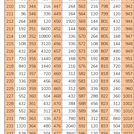
210
192
344
216
447
264
563
216
798
240
942
211
96
346
336
449
264
564
120
799
120
943
212
264
348
120
450
1920
565
144
801
432
944
213
192
351
8400
452
144
566
456
802
120
946
214
108
352
10800
455
336
570
264
805
168
947
215
108
353
3120
456
336
572
108
806
144
948
216
432
354
4320
457
240
573
108
807
480
949
217
720
355
1440
458
168
575
192
808
216
951
218
840
356
1440
459
216
576
264
810
720
955
219
312
357
720
460
312
582
120
818
144
957
220
336
358
456
462
408
583
120
819
456
959
225
2160
359
1020
465
312
585
336
820
240
960
227
552
360
504
468
432
587
288
822
360
1001
228
432
361
432
470
384
588
456
823
312
1002
229
552
362
312
471
336
589
384
827
780
1010
231
780
363
336
473
780
591
312
832
840
1014
232
1320
364
480
476
2040
592
120
833
504
1020
233
528
365
504
477
3840
596
120
835
384
1023