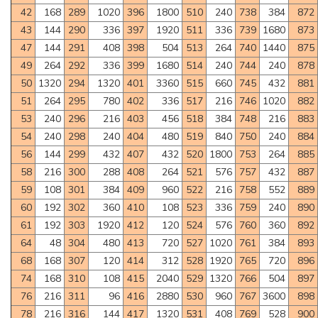
42
168
289
1020
396
1800
510
240
738
384
872
43
144
290
336
397
1920
511
336
739
1680
873
47
144
291
408
398
504
513
264
740
1440
875
49
264
292
336
399
1680
514
240
744
240
878
50
1320
294
1320
401
3360
515
660
745
432
881
51
264
295
780
402
336
517
216
746
1020
882
53
240
296
216
403
456
518
384
748
216
883
54
240
298
240
404
480
519
840
750
240
884
56
144
299
432
407
432
520
1800
753
264
885
58
216
300
288
408
264
521
576
757
432
887
59
108
301
384
409
960
522
216
758
552
889
60
192
302
360
410
108
523
336
759
240
890
61
192
303
1920
412
120
524
576
760
360
892
64
48
304
480
413
720
527
1020
761
384
893
68
168
307
120
414
312
528
1920
765
720
896
74
168
310
108
415
2040
529
1320
766
504
897
76
216
311
96
416
2880
530
960
767
3600
898
78
216
316
144
417
1320
531
408
769
528
900